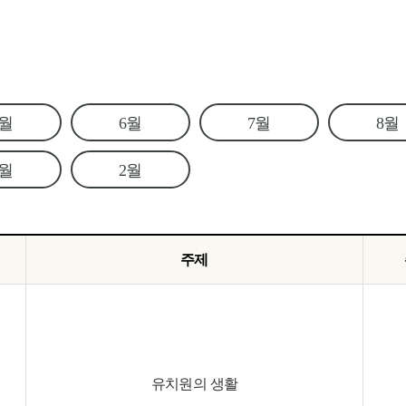
5월
6월
7월
8월
1월
2월
주제
유치원의 생활