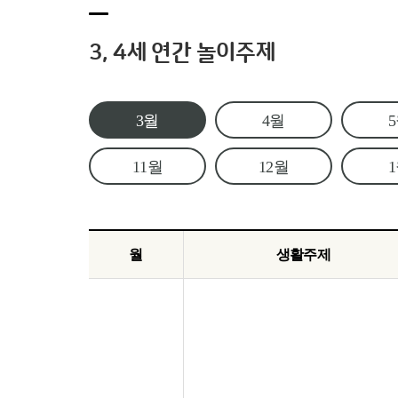
3, 4세 연간 놀이주제
3월
4월
11월
12월
월
생활주제