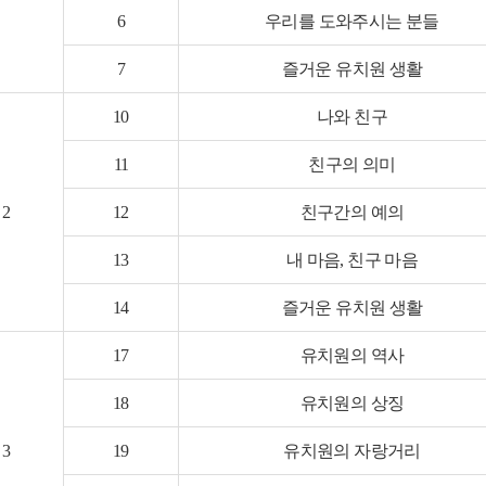
6
우리를 도와주시는 분들
7
즐거운 유치원 생활
10
나와 친구
11
친구의 의미
2
12
친구간의 예의
13
내 마음, 친구 마음
14
즐거운 유치원 생활
17
유치원의 역사
18
유치원의 상징
3
19
유치원의 자랑거리