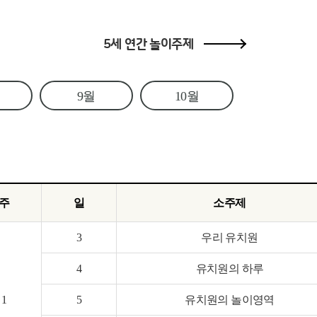
5세 연간 놀이주제
9월
10월
주
일
소주제
3
우리 유치원
4
유치원의 하루
1
5
유치원의 놀이영역